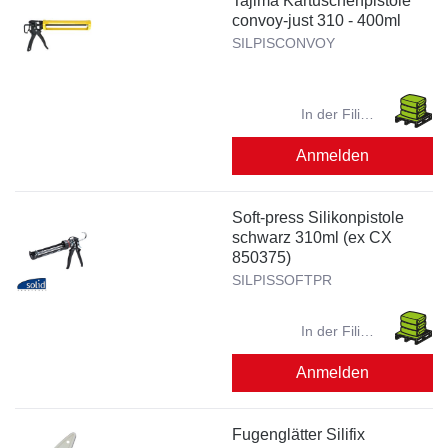
Tajima Kartuschenpistole
convoy-just 310 - 400ml
SILPISCONVOY
In der Filiale
verfügbar?
Anmelden
Soft-press Silikonpistole
schwarz 310ml (ex CX
850375)
SILPISSOFTPR
In der Filiale
verfügbar?
Anmelden
Fugenglätter Silifix