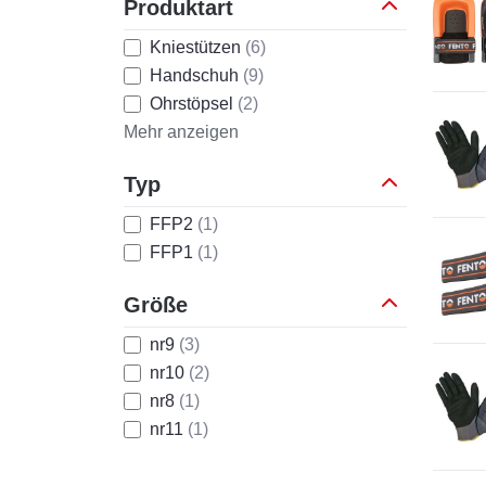
Produktart
Kniestützen
(6)
Handschuh
(9)
Ohrstöpsel
(2)
Mehr anzeigen
Typ
FFP2
(1)
FFP1
(1)
Größe
nr9
(3)
nr10
(2)
nr8
(1)
nr11
(1)