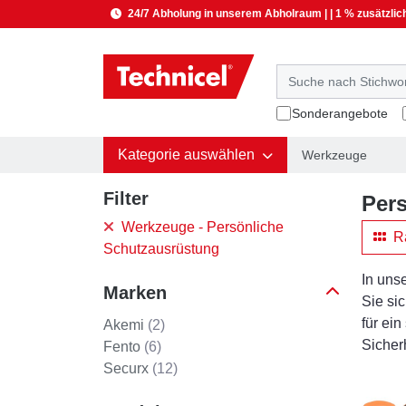
24/7 Abholung in unserem Abholraum | | 1 % zusätzlic
Sonderangebote
Kategorie auswählen
Werkzeuge
Filter
Per
Werkzeuge - Persönliche
Ra
Schutzausrüstung
In uns
Marken
Sie si
für ei
Akemi
(2)
Sicherh
Fento
(6)
Securx
(12)