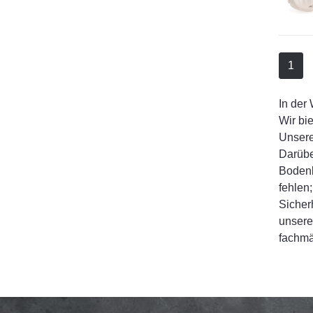
1
In der
Wir bi
Unsere
Darübe
Bodenb
fehlen
Sicher
unsere
fachmä