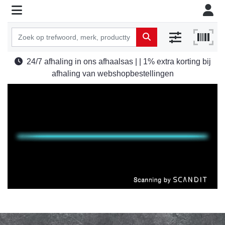
24/7 afhaling in ons afhaalsas | | 1% extra korting bij
afhaling van webshopbestellingen