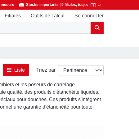
FR
r mesure
Stocks importants | 9 filiales, toujours à proximité
Contact
Filiales
Outils de calcul
Se connecter
Liste
Triez par
mbiers et les poseurs de carrelage
 qualité, des produits d'étanchéité liquides,
péciaux pour douches. Ces produits s'intègrent
ionnel une garantie d'étanchéité pour toute