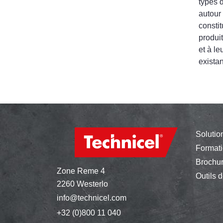
types 
autour
constit
produit
et à l
exista
Solutio
Format
Brochu
Zone Reme 4
Outils d
2260 Westerlo
info@technicel.com
+32 (0)800 11 040