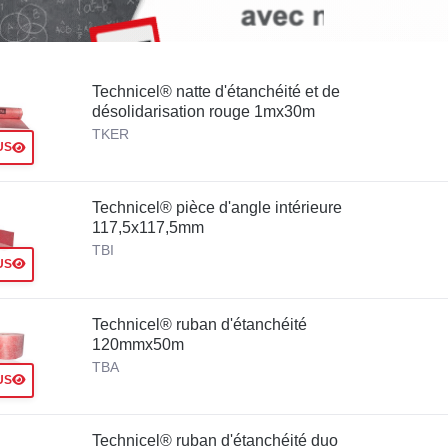
Technicel® natte d'étanchéité et de
désolidarisation rouge 1mx30m
TKER
US
Technicel® pièce d'angle intérieure
117,5x117,5mm
TBI
US
Technicel® ruban d'étanchéité
120mmx50m
TBA
US
Technicel® ruban d'étanchéité duo