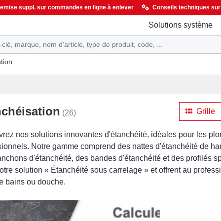
 remise suppl. sur commandes en ligne à enlever
Conseils techniques su
Solutions système
ation
chéisation
Grille
(26)
rez nos solutions innovantes d'étanchéité, idéales pour les plo
sionnels. Notre gamme comprend des nattes d'étanchéité de haute
nchons d'étanchéité, des bandes d'étanchéité et des profilés s
tre solution « Étanchéité sous carrelage » et offrent au profess
de bains ou douche.