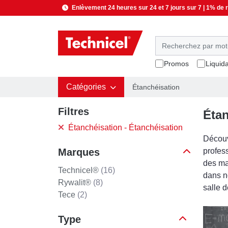
Enlèvement 24 heures sur 24 et 7 jours sur 7 | 1% de
Promos
Liquid
Catégories
Étanchéisation
Filtres
Étan
Étanchéisation - Étanchéisation
Découv
Marques
profes
des ma
Technicel®
(16)
dans no
Rywalit®
(8)
salle 
Tece
(2)
Type